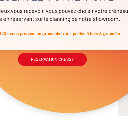
ieux vous recevoir, vous pouvez choisir votre crénea
e en réservant sur le planning de notre showroom.
 Cie vous propose un grand choix de poêles à bois & granulés
SPRING DAYS jusqu’au 30 avril 2026
Informations
RÉSERVATION CHESSY