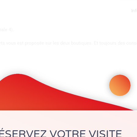
In
ale 4).
ts vous est proposée sur les deux boutiques. Et toujours des cons
Partager sur:
ÉSERVEZ VOTRE VISITE