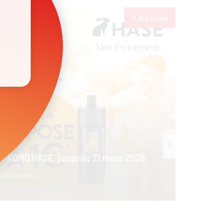
u
A lire aussi
FLAM
fête
Infor
PROMO HASE jusqu’au 21 mars 2026
Informations