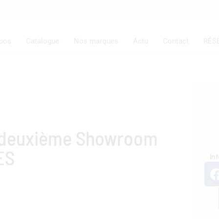
opos
Catalogue
Nos marques
Actu
Contact
RÉS
n deuxième Showroom
ES
In