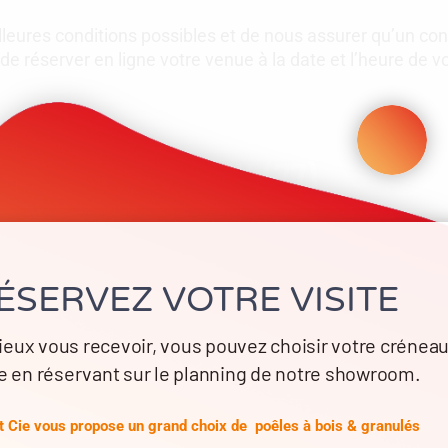
lleures conditions possibles et de nous assurer qu’un cons
e réserver en ligne votre venue à la date et l’heure de vo
CHESSY (77)
31 Avenue Thibaud de Champagne
77400 Chessy - Val d'Europe
ÉSERVEZ VOTRE VISITE
01 60 43 77 77
ieux vous recevoir, vous pouvez choisir votre crénea
e en réservant sur le planning de notre showroom.
CHOIX DATE & HEURE
 Cie vous propose un grand choix de poêles à bois & granulés