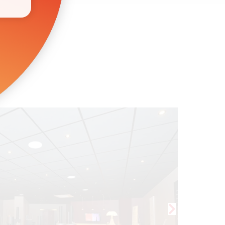
CHESSY
n