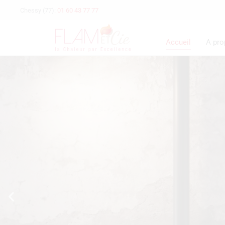
Chessy (77):
01 60 43 77 77
Accueil
A pr