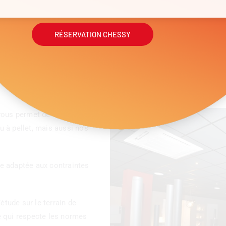
RÉSERVATION CHESSY
artenaire
Qualité
de votre installatio
 vous permet de découvrir
u à pellet, mais aussi nos
se adaptée aux contraintes
étude sur le terrain de
e qui respecte les normes