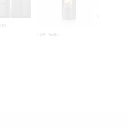
bas
HASE Basilia
HASE Sila P