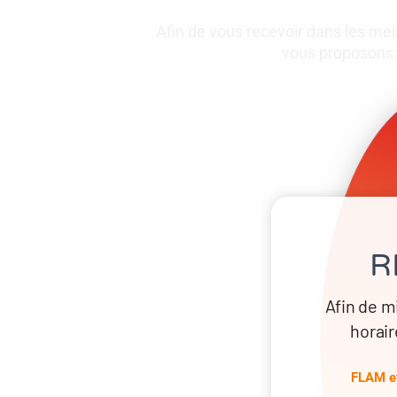
Afin de vous recevoir dans les mei
vous proposons d
R
Afin de m
horair
FLAM et