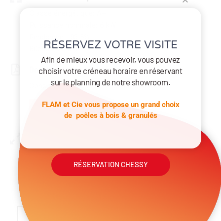
Classe énergétique: A+
Puissance nominale: 6 kW
Rendement: 83.5%
RÉSERVEZ VOTRE VISITE
Bûches: 25 cm
Afin de mieux vous recevoir, vous pouvez
Documentation technique
choisir votre créneau horaire en réservant
sur le planning de notre showroom.
Consultez la documentation complète
FLAM et Cie vous propose un grand choix
Télécharger
de poêles à bois & granulés
Dimensions
Hauteur: 135/155/175 cm
RÉSERVATION CHESSY
Longueur: 37 cm
Profondeur: 41 cm
Poids: 155 kg