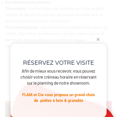
Excellentes performances
Thermiques
: confiné dans une chambre en fonte de petit
volume, le feu développe une puissance moindre tout en
maximisant la qualité de combustion.
Environnementales
: particulièrement attentif aux enjeux du
climat, Stûv réduit les émissions de gaz carbonique et de
particules fines au-delà des normes en vigueur.
Sa consommation en bois est, de même, réduite.
RÉSERVEZ VOTRE VISITE
Afin de mieux vous recevoir, vous pouvez
Partager sur:
choisir votre créneau horaire en réservant
sur le planning de notre showroom.
FLAM et Cie vous propose un grand choix
de poêles à bois & granulés
A lire aussi