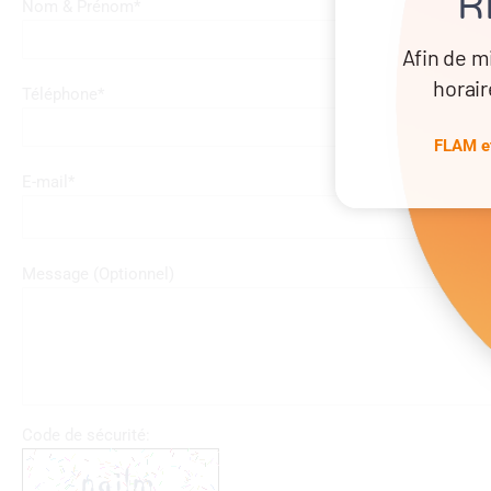
R
Nom & Prénom
*
Afin de m
horair
Téléphone
*
FLAM et
E-mail
*
Message (Optionnel)
Code de sécurité: