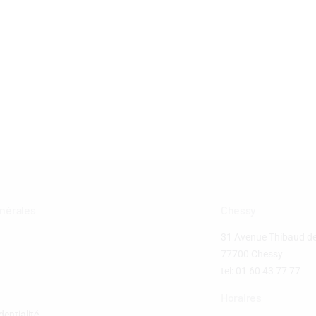
énérales
Chessy
31 Avenue Thibaud 
77700 Chessy
tel: 01 60 43 77 77
Horaires
dentialité