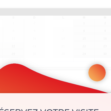
S
D
L
M
M
1
2
1
2
8
9
7
8
9
15
16
14
15
16
22
23
21
22
23
29
30
28
29
30