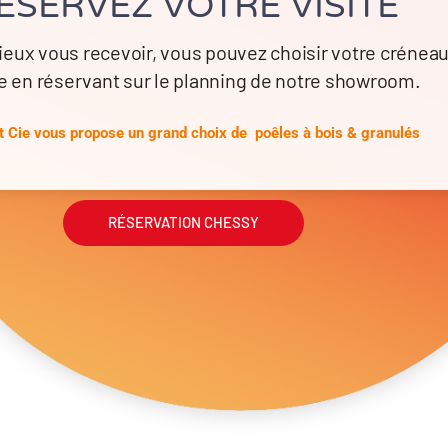
ÉSERVEZ VOTRE VISITE
ieux vous recevoir, vous pouvez choisir votre crénea
e en réservant sur le planning de notre showroom.
 Cie vous propose un grand choix de poêles à bois & granulés
RÉSERVATION CHESSY