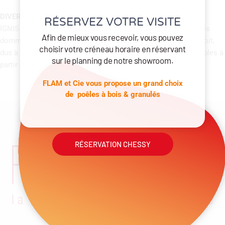
DIVERS :
RÉSERVEZ VOTRE VISITE
IGNIS ET FLAMMA n’est en aucun cas responsable d’éventuels
Afin de mieux vous recevoir, vous pouvez
dommages directs ou indirects ou de quelque perte que ce soit,
choisir votre créneau horaire en réservant
dus à la consultation de ce site Internet, et des sites accessibles à
sur le planning de notre showroom.
partir de ce site par des liens hypertextes.
FLAM et Cie vous propose un grand choix
de poêles à bois & granulés
RÉSERVATION CHESSY