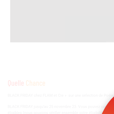
Quelle
Chance
BLACK FRIDAY chez FLAM et Cie » sur une sélection de Poêle
BLACK FRIDAY jusqu’au 25 novembre 23. Vous pouvez cumuler Bl
éligibles (nous pouvons vérifier ensemble votre éligibilité ave