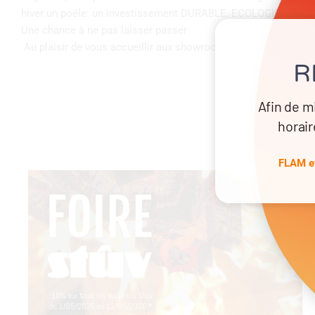
hiver un poêle: un investissement DURABLE, ECOLOGIQUE et 
Une chance à ne pas laisser passer
Au plaisir de vous accueillir aux showrooms de CHESSY et
R
Afin de m
horair
FLAM et