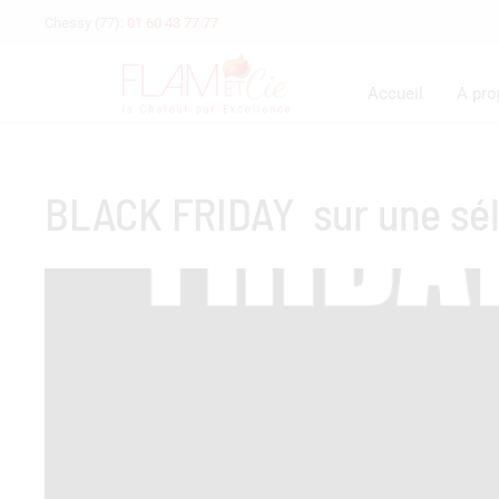
Chessy (77):
01 60 43 77 77
Accueil
A pr
BLACK FRIDAY sur une sél