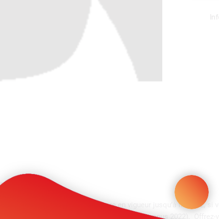
In
s.
ack Friday avec les aides encore en vigueur jusqu’à fin 2022, si 
c votre dernier avis d’imposition 2023 sur les revenus 2022). Offrez-