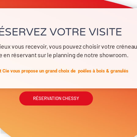
… DESIGN.
 de CHENNEVIERES
ÉSERVEZ VOTRE VISITE
Partager sur:
ieux vous recevoir, vous pouvez choisir votre crénea
e en réservant sur le planning de notre showroom.
 Cie vous propose un grand choix de poêles à bois & granulés
RÉSERVATION CHESSY
SPRING DAYS jusqu’au 30 avril 2026
Informations