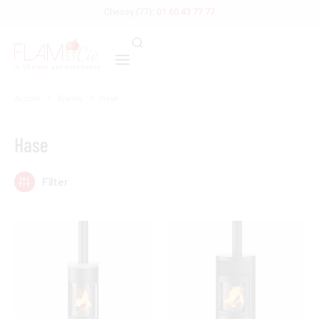
Chessy (77):
01 60 43 77 77
Accueil
Brands
Hase
Vous êtes ici :
Hase
Filter