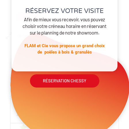
Consultez la documentation complète
RÉSERVEZ VOTRE VISITE
Télécharger
Afin de mieux vous recevoir, vous pouvez
choisir votre créneau horaire en réservant
sur le planning de notre showroom.
Dimensions
Hauteur poêle: 85 cm
FLAM et Cie vous propose un grand choix
Hauteur socle: 30 cm
de poêles à bois & granulés
Longueur: 80 cm
Profondeur: 43 cm
Poids poêle acier: 195 kg
Poids poêle céramique: 205 kg
RÉSERVATION CHESSY
Poids accus HMS: 59 kg