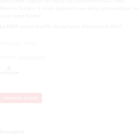
choisissant l’ option des blocs d’accumulation (HMS= Heat
Memory System). Il existe également une autre option pratique: un
socle range bûches.
Le CODY
pourra chauffer des surfaces allant jusqu’à 80m2.
Catégorie :
Poêle
Marque:
Austroflamm
Demander un devis
Description