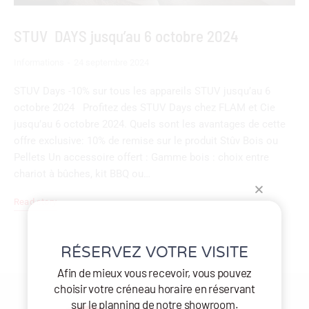
STUV DAYS jusqu’au 6 octobre 2024
Informations
24 septembre 2024
STUV Days -10% sur tous les appareils STUV jusqu’au 6
octobre 2024 Profitez des STUV Days chez FLAM et Cie
jusqu’au 6 octobre 2024. Quels sont les avantages de cette
offre exclusive: 10% de remise sur le produit Stûv Bois ou
Pellets Un accessoire offert : Gamme bois : choix entre
chariot à bûches, kit BBQ ou…
Read story
RÉSERVEZ VOTRE VISITE
Afin de mieux vous recevoir, vous pouvez
choisir votre créneau horaire en réservant
sur le planning de notre showroom.