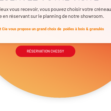
ieux vous recevoir, vous pouvez choisir votre crénea
Données techniques
e en réservant sur le planning de notre showroom.
Classe énergétique: A
 Cie vous propose un grand choix de poêles à bois & granulés
Puissance nominale: de 11 à 20 kW
Rendement: de 77 à 80%
Bûches: 33 à 80 cm
Documentation technique
RÉSERVATION CHESSY
inées
Consultez la documentation complète
Télécharger