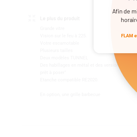
Afin de m
Le plus du produit
horair
Grande vitre
FLAM et
Vision sur le feu à 225.
Votre escamotable
Plusieurs tailles
Deux modèles TUNNEL
Des habillages en métal et des versions "chém
prêt à poser"
Etanche compatible RE2020.
En option, une grille barbecue