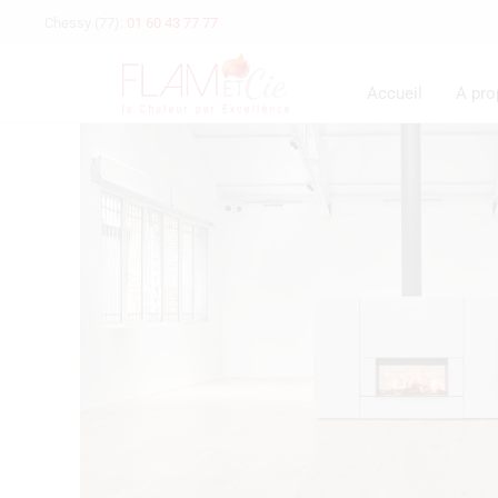
Chessy (77):
01 60 43 77 77
Accueil
A pr